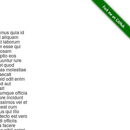
amus quia id
t aliquam
at laborum
am esse qui
riosam
optio eos
uuntur iure
et quod
ias molestiae
aecati
id odit enim
od aut
sit
umque officia
ore incidunt
ssimos vel et
ceat cum
s qui illo
tecto est vero
 officiis
a facere
e nihil animi