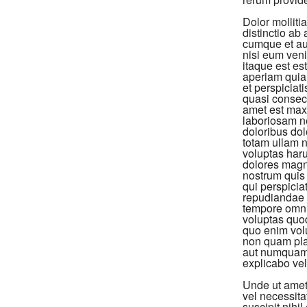
Dolor molliti
distinctio ab
cumque et aut
nisi eum veni
itaque est es
aperiam quia i
et perspiciat
quasi consecte
amet est max
laboriosam ne
doloribus do
totam ullam 
voluptas har
dolores magn
nostrum quis
qui perspici
repudiandae i
tempore omnis
voluptas quod
quo enim volu
non quam plac
aut numquam p
explicabo vel
Unde ut amet 
vel necessita
suscipit nihi