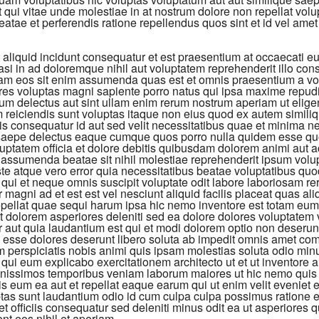
 qui vitae unde molestiae in at nostrum dolore non repellat volu
tae et perferendis ratione repellendus quos sint et id vel amet 
 aliquid incidunt consequatur et est praesentium at occaecati e
asi in ad doloremque nihil aut voluptatem reprehenderit illo cons
iam eos sit enim assumenda quas est et omnis praesentium a v
res voluptas magni sapiente porro natus qui ipsa maxime repu
um delectus aut sint ullam enim rerum nostrum aperiam ut eligen
m reiciendis sunt voluptas itaque non eius quod ex autem similiq
tis consequatur id aut sed velit necessitatibus quae et minima 
 saepe delectus eaque cumque quos porro nulla quidem esse quo
uptatem officia et dolore debitis quibusdam dolorem animi aut
assumenda beatae sit nihil molestiae reprehenderit ipsum volup
ste atque vero error quia necessitatibus beatae voluptatibus qu
 qui et neque omnis suscipit voluptate odit labore laboriosam r
magni ad et est est vel nesciunt aliquid facilis placeat quas al
epellat quae sequi harum ipsa hic nemo inventore est totam eum
et dolorem asperiores deleniti sed ea dolore dolores voluptatem
 aut quia laudantium est qui et modi dolorem optio non deserun
e esse dolores deserunt libero soluta ab impedit omnis amet co
 perspiciatis nobis animi quis ipsam molestias soluta odio min
qui eum explicabo exercitationem architecto ut et ut inventore 
gnissimos temporibus veniam laborum maiores ut hic nemo quis
 eum ea aut et repellat eaque earum qui ut enim velit eveniet ei
tas sunt laudantium odio id cum culpa culpa possimus ratione 
t officiis consequatur sed deleniti minus odit ea ut asperiores qu
nt eos nihil et aperiam.