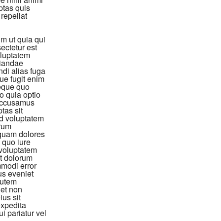
ptas quis
repellat
um ut quia qui
ectetur est
oluptatem
diandae
di alias fuga
ue fugit enim
neque quo
 quia optio
 accusamus
tas sit
od voluptatem
erum
iquam dolores
 quo iure
 voluptatem
t dolorum
mmodi error
us eveniet
autem
 et non
us sit
expedita
i pariatur vel