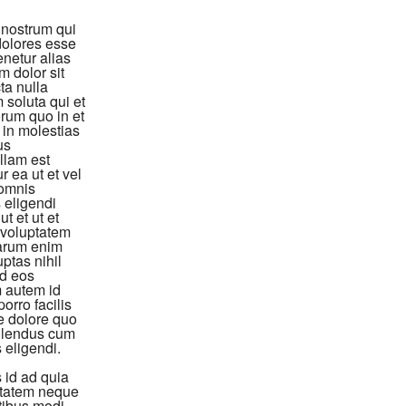
t nostrum qui
dolores esse
netur alias
m dolor sit
ta nulla
m soluta qui et
rum quo in et
t in molestias
us
llam est
 ea ut et vel
 omnis
 eligendi
 et ut et
 voluptatem
harum enim
ptas nihil
ed eos
m autem id
orro facilis
e dolore quo
ellendus cum
 eligendi.
s id ad quia
uptatem neque
atibus modi