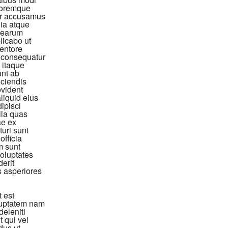
oloremque
lor accusamus
ia atque
o earum
licabo ut
ventore
x consequatur
 itaque
unt ab
ciendis
ovident
aliquid eius
dipisci
lla quas
ae ex
uri sunt
officia
m sunt
oluptates
erit
s asperiores
 est
oluptatem nam
eleniti
t qui vel
dus ut