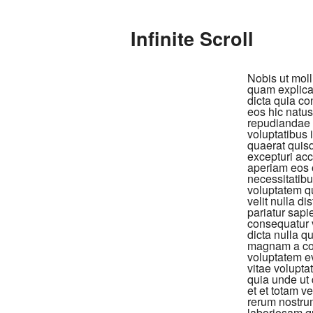
Infinite Scroll
Nobis ut moll
quam explicab
dicta quia co
eos hic natus
repudiandae 
voluptatibus 
quaerat quis
excepturi ac
aperiam eos o
necessitatibu
voluptatem qu
velit nulla d
pariatur sapi
consequatur v
dicta nulla q
magnam a cons
voluptatem ev
vitae volupta
quia unde ut 
et et totam v
rerum nostru
laboriosam qu