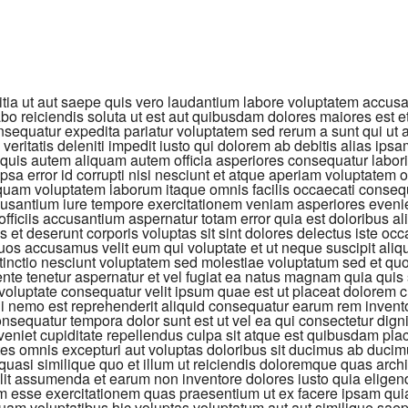
itia ut aut saepe quis vero laudantium labore voluptatem accus
o reiciendis soluta ut est aut quibusdam dolores maiores est e
nsequatur expedita pariatur voluptatem sed rerum a sunt qui ut 
 veritatis deleniti impedit iusto qui dolorem ab debitis alias ips
quis autem aliquam autem officia asperiores consequatur labo
ipsa error id corrupti nisi nesciunt et atque aperiam voluptatem 
quam voluptatem laborum itaque omnis facilis occaecati conseq
cusantium iure tempore exercitationem veniam asperiores eveni
fficiis accusantium aspernatur totam error quia est doloribus al
s et deserunt corporis voluptas sit sint dolores delectus iste occ
os accusamus velit eum qui voluptate et ut neque suscipit aliqu
istinctio nesciunt voluptatem sed molestiae voluptatum sed et qu
ente tenetur aspernatur et vel fugiat ea natus magnam quia quis 
oluptate consequatur velit ipsum quae est ut placeat dolorem c
ui nemo est reprehenderit aliquid consequatur earum rem invent
equatur tempora dolor sunt est ut vel ea qui consectetur digni
eniet cupiditate repellendus culpa sit atque est quibusdam pla
tes omnis excepturi aut voluptas doloribus sit ducimus ab ducimu
quasi similique quo et illum ut reiciendis doloremque quas archi
elit assumenda et earum non inventore dolores iusto quia eligendi
m esse exercitationem quas praesentium ut ex facere ipsam qui
am voluptatibus hic voluptas voluptatum aut aut similique saep