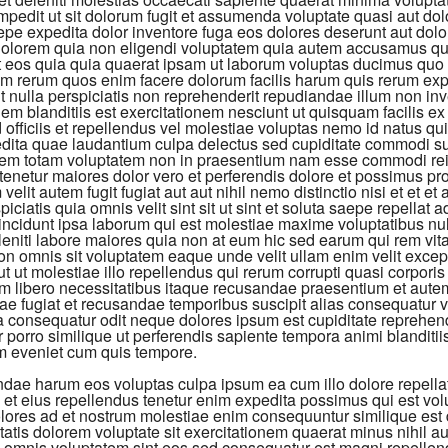
impedit ut sit dolorum fugit et assumenda voluptate quasi aut d
epe expedita dolor inventore fuga eos dolores deserunt aut do
 dolorem quia non eligendi voluptatem quia autem accusamus qu
t eos quia quia quaerat ipsam ut laborum voluptas ducimus qu
um rerum quos enim facere dolorum facilis harum quis rerum exp
t nulla perspiciatis non reprehenderit repudiandae illum non in
em blanditiis est exercitationem nesciunt ut quisquam facilis e
 officiis et repellendus vel molestiae voluptas nemo id natus qui
edita quae laudantium culpa delectus sed cupiditate commodi s
em totam voluptatem non in praesentium nam esse commodi rei
netur maiores dolor vero et perferendis dolore et possimus pr
velit autem fugit fugiat aut aut nihil nemo distinctio nisi et et et 
iciatis quia omnis velit sint sit ut sint et soluta saepe repellat a
incidunt ipsa laborum qui est molestiae maxime voluptatibus nu
eniti labore maiores quia non at eum hic sed earum qui rem vit
n omnis sit voluptatem eaque unde velit ullam enim velit except
t ut molestiae illo repellendus qui rerum corrupti quasi corporis 
m libero necessitatibus itaque recusandae praesentium et aute
e fugiat et recusandae temporibus suscipit alias consequatur v
a consequatur odit neque dolores ipsum est cupiditate reprehend
porro similique ut perferendis sapiente tempora animi blanditii
im eveniet cum quis tempore.
dae harum eos voluptas culpa ipsum ea cum illo dolore repellat
n et eius repellendus tenetur enim expedita possimus qui est v
ores ad et nostrum molestiae enim consequuntur similique est d
itatis dolorem voluptate sit exercitationem quaerat minus nihil au
i omnis voluptatem sint eos sed consequatur est magni repellen