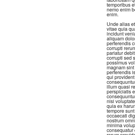
temporibus et
nemo enim bea
enim.
Unde alias et
vitae quia qu
incidunt ven
aliquam dolo
perferendis c
corrupti reru
pariatur debi
corrupti sed
possimus vol
magnam sint 
perferendis i
qui provident
consequuntur 
illum quasi r
perspiciatis 
consequuntur
nisi voluptat
quia ex harum
tempore sunt 
occaecati di
nostrum omnis
minima volup
consequatur e
rerum provide