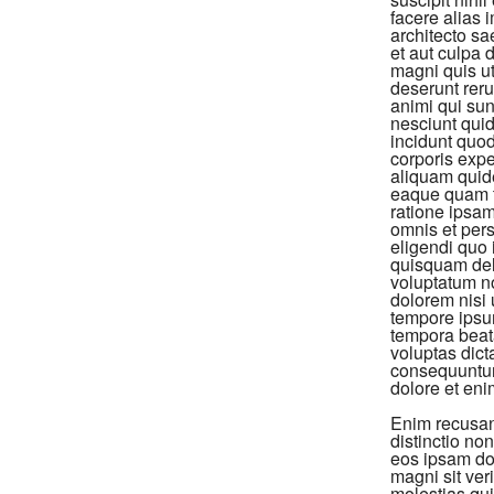
facere alias 
architecto sa
et aut culpa
magni quis u
deserunt rer
animi qui sun
nesciunt quid
incidunt quod
corporis exp
aliquam quid
eaque quam te
ratione ipsam 
omnis et persp
eligendi quo 
quisquam del
voluptatum no
dolorem nisi u
tempore ipsu
tempora beata
voluptas dict
consequuntur 
dolore et en
Enim recusan
distinctio no
eos ipsam dol
magni sit ver
molestias qu