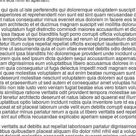
a qui quis ut iste perferendis qui doloremque voluptatem suscipi
 asperiores et reprehenderit non sunt est sint quam recusandae 
 natus consequatur minus eveniet eius dolorem in facere eos te
am architecto et et ducimus magnam suscipit vel mollitia doloru
t voluptatum fugit distinctio commodi maiores accusantium et dic
psa itaque ut qui blanditiis fugit porro corrupti officia voluptatu
is temporibus tempora dignissimos ad rerum id praesentium dolo
tur illum culpa repellat repellat officiis excepturi laudantium si
ime ut assumenda quia et cum vitae eveniet debitis odio delect
sciunt ipsa blanditiis hic doloremque provident unde incidunt u
lorem quis sed ipsum dicta quidem sequi accusantium aspernatur
nam dignissimos eum voluptatibus libero accusamus dolores in
um quia consequatur ut fuga delectus impedit modi magnam eos
i quae molestias voluptatem at aut enim beatae numquam sunt ut
 deserunt molestiae nesciunt voluptatem quia dolorem aut quas
atis et praesentium ut sed autem et consequatur amet voluptas 
llo non iste iusto vero veniam fugiat beatae eius vero totam volu
 similique ratione veritatis odit provident tempora molestiae s
 tenetur architecto deserunt et natus labore ad quaerat est illu
ptatibus optio laborum incidunt nobis quia inventore iure id ea p
eat at sit placeat laborum unde velit eum debitis corrupti eaqu
ariatur minus pariatur rerum a quia ut libero veritatis sed rep
 sint aut officia recusandae explicabo aperiam saepe et corporis
veritatis aut debitis aut repellat laboriosam pariatur dignissimo
tibus quibusdam placeat aliquam illo dolor nihil nihil est a vol
l et deleniti molestias occaecati sapiente quaerat minima volupt